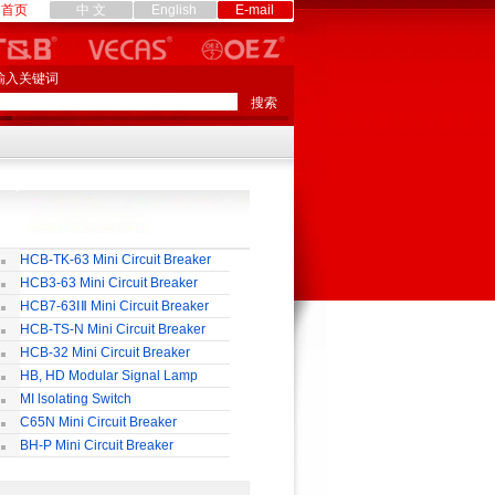
首页
中 文
English
E-mail
输入关键词
HCB-TK-63 Mini Circuit Breaker
HCB3-63 Mini Circuit Breaker
HCB7-63ⅠⅡ Mini Circuit Breaker
HCB-TS-N Mini Circuit Breaker
HCB-32 Mini Circuit Breaker
HB, HD Modular Signal Lamp
MI lsolating Switch
C65N Mini Circuit Breaker
BH-P Mini Circuit Breaker