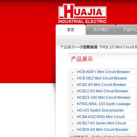
首页
关于我们
产品中
产品展示
>>
小型断路器
:THQL1/2 Mini Circuit 
产品展示
HCB-NGP Ⅰ Mini Circuit Breaker
HCB-OEZ Mini Circuit Breaker
HCB2-63 Mini Circuit Breaker
HCB12-63 Mini Circuit Breaker
HCB23-100 Mini Circuit Breaker
NT50L/WGL-103 Earth Leakage
Circuit Breaker
HCI-63 Switch Disconnector
HCB8-63(C45N) Mini Circuit
Breaker
HCB17-63 Series Mini Circuit
Breaker
HCB25-63 Mini Circuit Breaker