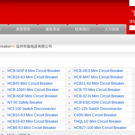
请
心
资质荣誉
服务承诺
联系我们
人力资源
Breaker
>>
温州华嘉电器有限公司
HCB-NGP Ⅱ Mini Circuit Breaker
HCB-AES Mini Circuit Breaker
HCB16-63 Mini Circuit Breaker
HCB-MAT Mini Circuit Breaker
HCB45 Mini Circuit Breaker
HCB11-63 Mini Circuit Breaker
HCB-100H Mini Circuit Breaker
HCB-TS Mini Circuit Breaker
HCB-NGP Mini Circuit Breaker
HCB-32-N Mini Circuit Breaker
NT-50 Safety Breaker
HCB-63(C45N) Circuit Breaker
Accessories
HCI-100 Switch Disconnector
HCI-125 Switch Disconnector
HCB10-63 Mini Circuit Breaker
C60N Mini Circuit Breaker
HCB18-63 Mini Circuit Breaker
THQL1/2 Mini Circuit Breaker
HCB6-63 Mini Circuit Breaker
HCB27-100 Mini Circuit Breaker