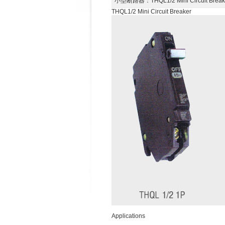
小型断路器
：THQL1/2 Mini Circuit B
THQL1/2 Mini Circuit Breaker
Applications