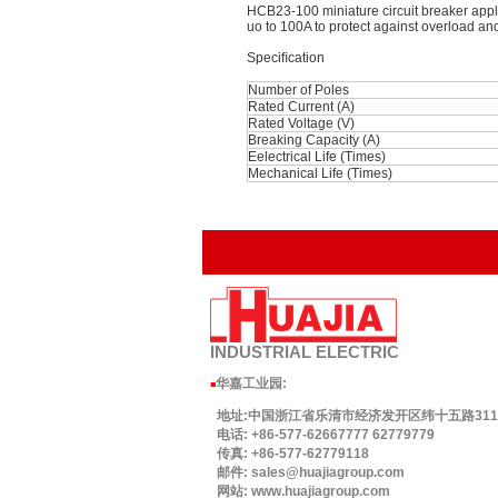
HCB23-100 miniature circuit breaker appli
uo to 100A to protect against overload and 
Speciﬁcation
Number of Poles
Rated Current (A)
Rated Voltage (V)
Breaking Capacity (A)
Eelectrical Life (Times)
Mechanical Life (Times)
INDUSTRIAL
ELECTRIC
华嘉工业园
:
■
地址:中国浙江省乐清市经济发开区纬十五路311号.
电话: +86-577-62667777 62779779
传真: +86-577-62779118
邮件: sales@huajiagroup.com
网站: www.huajiagroup.com