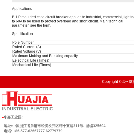
Applications
BH-P moulded case circuit breaker applies to industrial, commercial, lighti
tp 60A to be used to protect overload and short circuit. Main technical
parameter, see the form.
Speciﬁcation
Pole Number
Rated Current (A)
Rated Voltage (V)
Maximum Making and Bresking capacity
Eelectrical Life (Times)
Mechanical Life (Times)
Copyright ©温州华嘉
INDUSTRIAL
ELECTRIC
华嘉工业园
:
■
地址:中国浙江省乐清市经济发开区纬十五路311号. 邮编325604
电话: +86-577-62667777 62779779