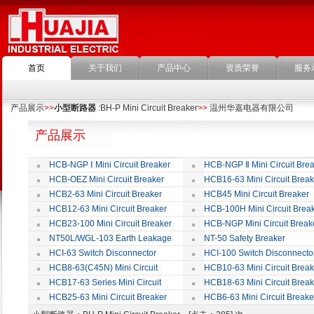
首页
关于我们
产品中心
资质荣誉
服务
产品展示
>>
小型断路器
:BH-P Mini Circuit Breaker
>>
温州华嘉电器有限公司
产品展示
HCB-NGP Ⅰ Mini Circuit Breaker
HCB-NGP Ⅱ Mini Circuit Brea
HCB-OEZ Mini Circuit Breaker
HCB16-63 Mini Circuit Break
HCB2-63 Mini Circuit Breaker
HCB45 Mini Circuit Breaker
HCB12-63 Mini Circuit Breaker
HCB-100H Mini Circuit Brea
HCB23-100 Mini Circuit Breaker
HCB-NGP Mini Circuit Break
NT50L/WGL-103 Earth Leakage
NT-50 Safety Breaker
Circuit Breaker
HCI-63 Switch Disconnector
HCI-100 Switch Disconnecto
HCB8-63(C45N) Mini Circuit
HCB10-63 Mini Circuit Break
Breaker
HCB17-63 Series Mini Circuit
HCB18-63 Mini Circuit Break
Breaker
HCB25-63 Mini Circuit Breaker
HCB6-63 Mini Circuit Breake