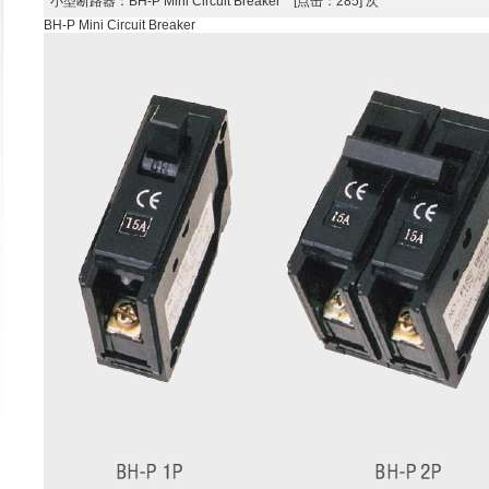
小型断路器
：BH-P Mini Circuit Breaker [点击：285] 次
BH-P Mini Circuit Breaker