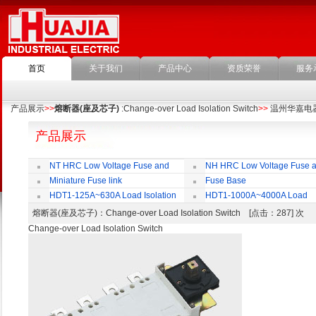
首页
关于我们
产品中心
资质荣誉
服务
产品展示
>>
熔断器(座及芯子)
:Change-over Load Isolation Switch
>>
温州华嘉电
产品展示
NT HRC Low Voltage Fuse and
NH HRC Low Voltage Fuse 
Base
Base
Miniature Fuse link
Fuse Base
HDT1-125A~630A Load Isolation
HDT1-1000A~4000A Load
Switch
Isolation Switch
熔断器(座及芯子)
：Change-over Load Isolation Switch [点击：287] 次
Change-over Load Isolation Switch