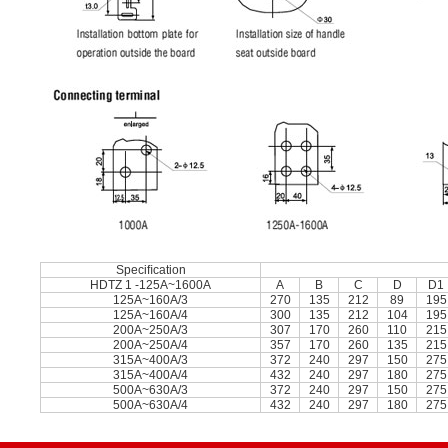
Speciﬁcation
HDTZ 1 -125A~1600A
A
B
C
D
D1
125A~160A/3
270
135
212
89
195
125A~160A/4
300
135
212
104
195
200A~250A/3
307
170
260
110
215
200A~250A/4
357
170
260
135
215
315A~400A/3
372
240
297
150
275
315A~400A/4
432
240
297
180
275
500A~630A/3
372
240
297
150
275
500A~630A/4
432
240
297
180
275