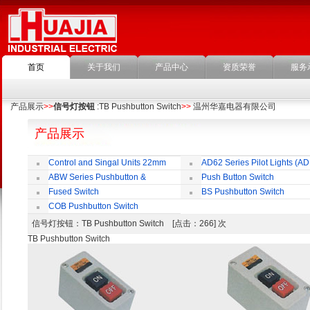
首页
关于我们
产品中心
资质荣誉
服务
产品展示
>>
信号灯按钮
:TB Pushbutton Switch
>>
温州华嘉电器有限公司
产品展示
Control and Singal Units 22mm
AD62 Series Pilot Lights (AD
(ﬁxing)
ABW Series Pushbutton &
Push Button Switch
Indicator
22mm,25mm,30mm
Fused Switch
BS Pushbutton Switch
COB Pushbutton Switch
信号灯按钮
：TB Pushbutton Switch [点击：266] 次
TB Pushbutton Switch