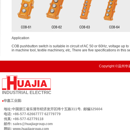
Application
COB pushbutton switch is suitable in circuit of AC 50 or 60Hz, voltage up to 5
in machine tool, textile machinery, etc, There are five specifications in this se
Copyright ©温州华嘉
INDUSTRIAL
ELECTRIC
华嘉工业园
:
■
地址:中国浙江省乐清市经济发开区纬十五路311号. 邮编325604
电话: +86-577-62667777 62779779
传真: +86-577-62779118
邮件: sales@huajiagroup.com
网站: www.huajiagroup.com