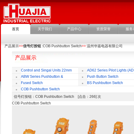
首页
关于我们
产品中心
资质荣誉
服务
产品展示
>>
信号灯按钮
:COB Pushbutton Switch
>>
温州华嘉电器有限公司
产品展示
Control and Singal Units 22mm
AD62 Series Pilot Lights (AD
(ﬁxing)
ABW Series Pushbutton &
Push Button Switch
Indicator
22mm,25mm,30mm
Fused Switch
BS Pushbutton Switch
COB Pushbutton Switch
信号灯按钮
：COB Pushbutton Switch [点击：266] 次
COB Pushbutton Switch