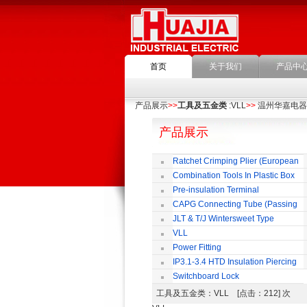
首页
关于我们
产品中
产品展示
>>
工具及五金类
:VLL
>>
温州华嘉电器
产品展示
Ratchet Crimping Plier (European
Style)
Combination Tools In Plastic Box
Pre-insulation Terminal
CAPG Connecting Tube (Passing
Through)
JLT & T/J Wintersweet Type
Copper Jointing Clamp
VLL
Power Fitting
IP3.1-3.4 HTD Insulation Piercing
Connector
Switchboard Lock
工具及五金类
：VLL [点击：212] 次