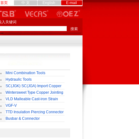
首页
中 文
English
E-mail
输入关键词
Mini Combination Tools
Hydraulic Tools
SC(JGK) SC(JGA) Import Copper
rminal
Wintersweet Type Copper Jointing
lamp
VLD Malleable Cast-iron Strain
lamp
VGF-V
TTD Insulation Piercing Connector
Busbar & Connector