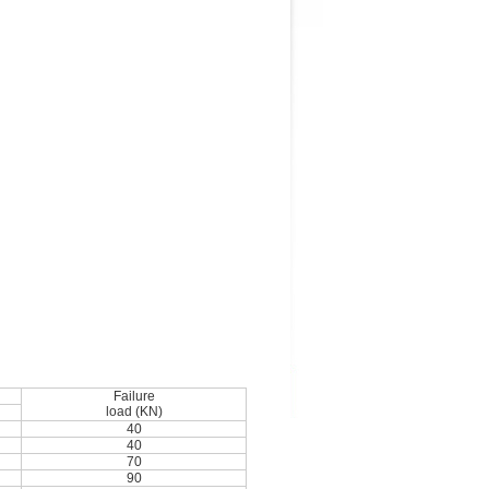
Failure
load (KN)
40
40
70
90