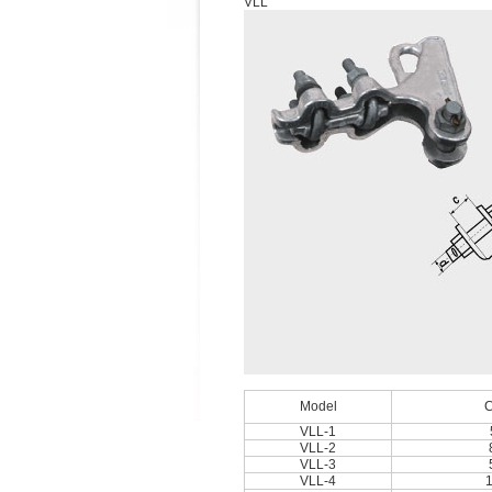
VLL
Model
C
VLL-1
VLL-2
VLL-3
VLL-4
1