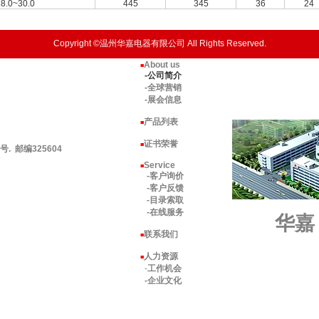
8.0~30.0
445
345
36
24
Copyright ©温州华嘉电器有限公司 All Rights Reserved.
About us
■
-公司简介
-全球营销
-展会信息
产品列表
■
证书荣誉
■
 邮编325604
Service
■
-客户询价
-客户反馈
-目录索取
-在线服务
华嘉
联系我们
■
人力资源
■
-
工作机会
-企业文化