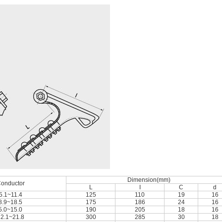
Dimension(mm)
onductor
L
I
C
d
5.1~11.4
125
110
19
16
8.9~18.5
175
186
24
16
5.0~15.0
190
205
18
16
2.1~21.8
300
285
30
18