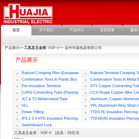
首页
关于我们
产品中心
资质荣誉
服务
产品展示
>>
工具及五金类
:VGF-V
>>
温州华嘉电器有限公司
产品展示
Ratchet Crimping Plier (European
Ratchet Terminal Crimping T
Style)
Combination Tools In Plastic Box
Combination Tools In Metal 
Pre-insulation Terminal
GTY Copper Connecting Tu
CAPG Connecting Tube (Passing
CCA Shape Copper Wire Cl
Through)
JLT & T/J Wintersweet Type
Aluminum, Copper-Aluminu
Copper Jointing Clamp
Jointing Clamp
VLL
VPL Alluminium Alloy Strain
Insulating Cover
Power Fitting
TTDS.FE Insulation Piercing
Connector
IP3.1-3.4 HTD Insulation Piercing
TTDSR(N) Insulation Piercin
Connector
Connector
Switchboard Lock
工具及五金类
：VGF-V [点击：263] 次