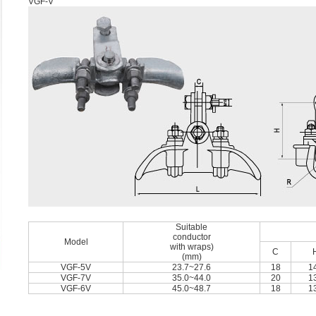
VGF-V
Suitable
conductor
Model
with wraps)
C
(mm)
VGF-5V
23.7~27.6
18
1
VGF-7V
35.0~44.0
20
1
VGF-6V
45.0~48.7
18
1