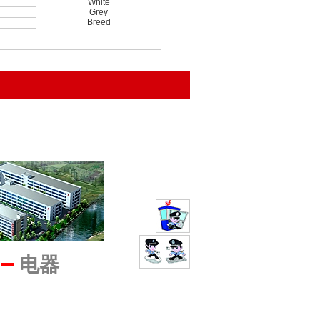
White
Grey
Breed
━
电器