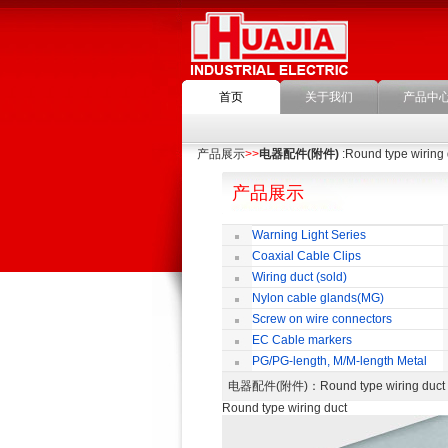
首页
关于我们
产品中
产品展示
>>
电器配件(附件)
:Round type wiring 
产品展示
Warning Light Series
Coaxial Cable Clips
Wiring duct (sold)
Nylon cable glands(MG)
Screw on wire connectors
EC Cable markers
PG/PG-length, M/M-length Metal
Cable Rotate Pack
电器配件(附件)
：Round type wiring 
Round type wiring duct