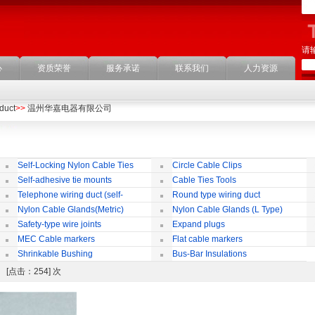
请
心
资质荣誉
服务承诺
联系我们
人力资源
duct
>>
温州华嘉电器有限公司
Self-Locking Nylon Cable Ties
Circle Cable Clips
Self-adhesive tie mounts
Cable Ties Tools
Telephone wiring duct (self-
Round type wiring duct
adhesive)
Nylon Cable Glands(Metric)
Nylon Cable Glands (L Type)
co
Safety-type wire joints
Expand plugs
MEC Cable markers
Flat cable markers
Shrinkable Bushing
Bus-Bar Insulations
duct [点击：254] 次