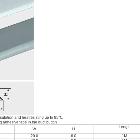
ulation and heatresisting up to 85℃.
g adhesive tape in the duct button
Length
W
H
20.0
6.0
1M