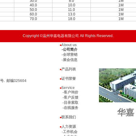
30.0
8.0
1M
40.0
10.0
1M
50.0
11.0
1M
60.0
13.0
1M
70.0
18.0
1M
Copyright ©温州华嘉电器有限公司 All Rights Reserved.
About us
■
-公司简介
-全球营销
-展会信息
产品列表
■
证书荣誉
■
 邮编325604
Service
■
-客户询价
-客户反馈
-目录索取
-在线服务
华嘉
联系我们
■
人力资源
■
-
工作机会