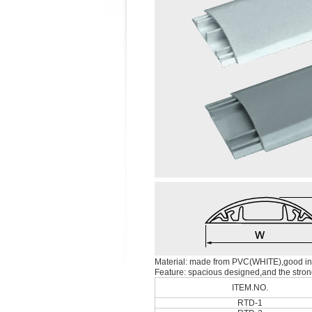
Material: made from PVC(WHITE),good ins
Feature: spacious designed,and the stron
ITEM.NO.
RTD-1