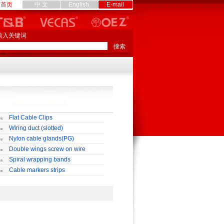
首页
中 文
English
E-mail
输入关键词
Flat Cable Clips
Wiring duct (slotted)
Nylon cable glands(PG)
Double wings screw on wire
nnectors
Spiral wrapping bands
Cable markers strips