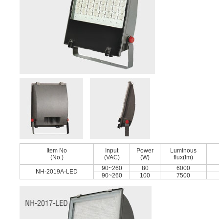
Item No
Input
Power
Luminous
(No.)
(VAC)
(W)
ﬂux(Im)
90~260
80
6000
NH-2019A-LED
90~260
100
7500