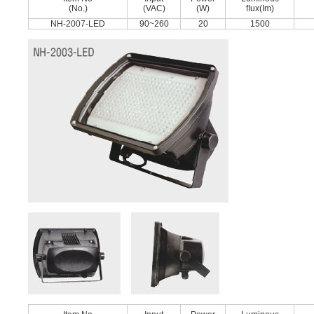
(No.)
(VAC)
(W)
ﬂux(Im)
NH-2007-LED
90~260
20
1500