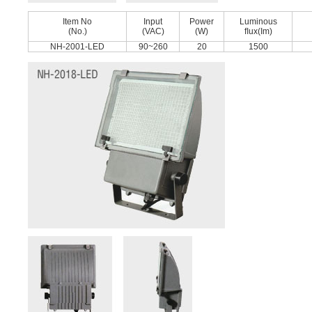
Item No
Input
Power
Luminous
(No.)
(VAC)
(W)
ﬂux(Im)
NH-2001-LED
90~260
20
1500