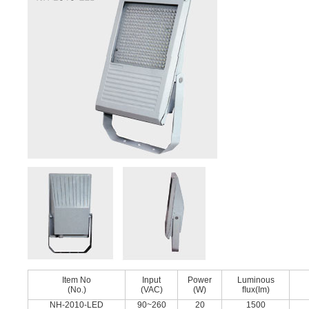
Item No
Input
Power
Luminous
(No.)
(VAC)
(W)
ﬂux(Im)
NH-2010-LED
90~260
20
1500