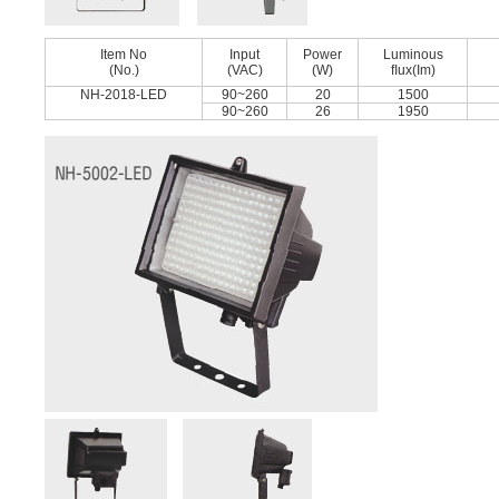
Item No
Input
Power
Luminous
(No.)
(VAC)
(W)
ﬂux(Im)
NH-2018-LED
90~260
20
1500
90~260
26
1950