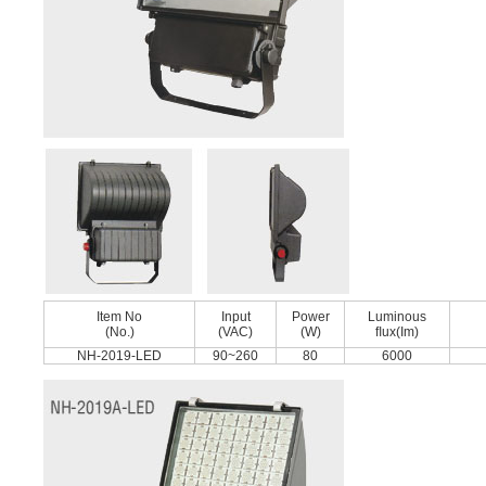
Item No
Input
Power
Luminous
(No.)
(VAC)
(W)
ﬂux(Im)
NH-2019-LED
90~260
80
6000