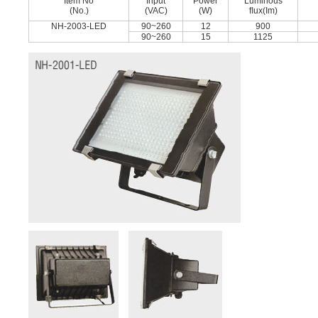
Item No
Input
Power
Luminous
(No.)
(VAC)
(W)
ﬂux(Im)
NH-2003-LED
90~260
12
900
90~260
15
1125