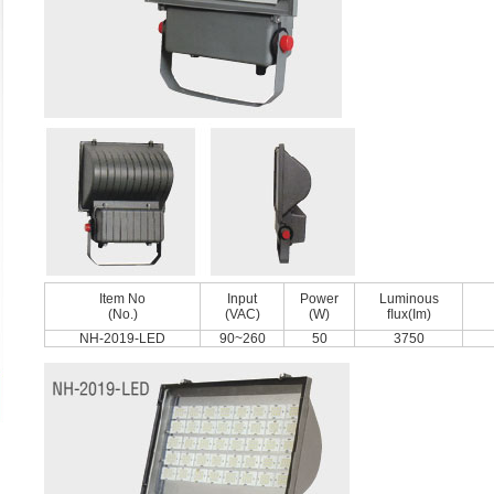
Item No
Input
Power
Luminous
(No.)
(VAC)
(W)
ﬂux(Im)
NH-2019-LED
90~260
50
3750