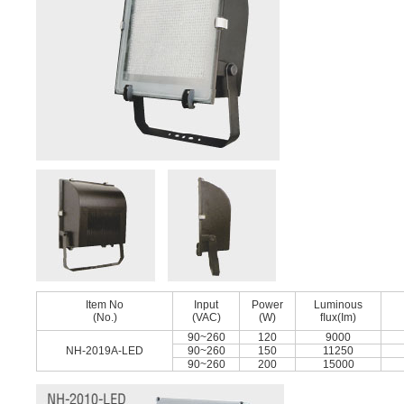
Item No
Input
Power
Luminous
(No.)
(VAC)
(W)
ﬂux(Im)
90~260
120
9000
NH-2019A-LED
90~260
150
11250
90~260
200
15000