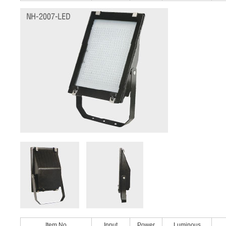
Item No
Input
Power
Luminous