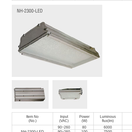
Item No
Input
Power
Luminous
(No.)
(VAC)
(W)
ﬂux(Im)
90~260
80
6000
NH-2300-LED
90~260
100
7500