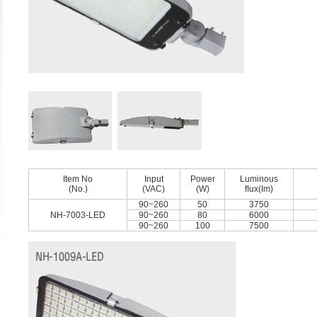
Item No
Input
Power
Luminous
(No.)
(VAC)
(W)
ﬂux(Im)
90~260
50
3750
NH-7003-LED
90~260
80
6000
90~260
100
7500