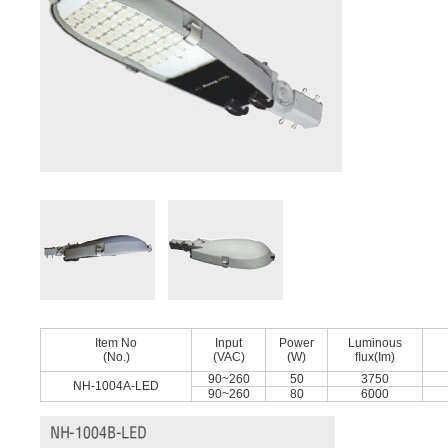
Item No
Input
Power
Luminous
(No.)
(VAC)
(W)
ﬂux(Im)
90~260
50
3750
NH-1004A-LED
90~260
80
6000