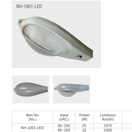
Item No
Input
Power
Luminous
(No.)
(VAC)
(W)
ﬂux(Im)
90~260
25
1875
NH-1001-LED
90~260
32
2400