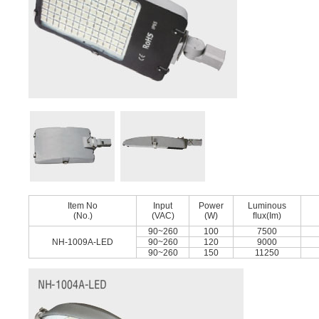
Item No
Input
Power
Luminous
(No.)
(VAC)
(W)
ﬂux(Im)
90~260
100
7500
NH-1009A-LED
90~260
120
9000
90~260
150
11250