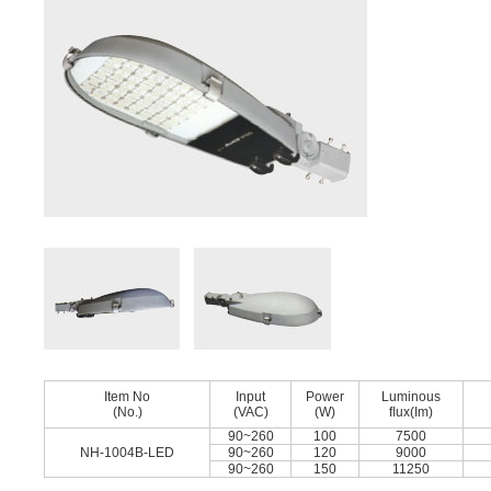
Item No
Input
Power
Luminous
(No.)
(VAC)
(W)
ﬂux(Im)
90~260
100
7500
NH-1004B-LED
90~260
120
9000
90~260
150
11250