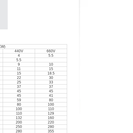
KW)
440V
660V
4
5.5
5.5
9
10
11
15
15
18.5
22
30
25
33
37
37
45
45
45
41
59
80
80
100
100
110
110
129
132
160
200
220
250
280
280
355