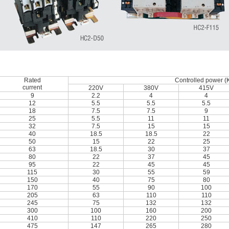
Rated
Controlled power (
current
220V
380V
415V
9
2.2
4
4
12
5.5
5.5
5.5
18
7.5
7.5
9
25
5.5
11
11
32
7.5
15
15
40
18.5
18.5
22
50
15
22
25
63
18.5
30
37
80
22
37
45
95
22
45
45
115
30
55
59
150
40
75
80
170
55
90
100
205
63
110
110
245
75
132
132
300
100
160
200
410
110
220
250
475
147
265
280