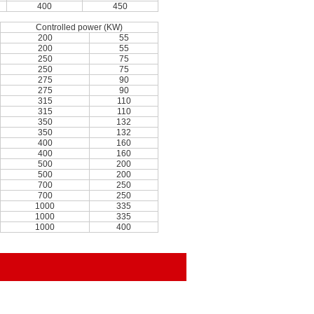
400
450
Controlled power (KW)
200
55
200
55
250
75
250
75
275
90
275
90
315
110
315
110
350
132
350
132
400
160
400
160
500
200
500
200
700
250
700
250
1000
335
1000
335
1000
400