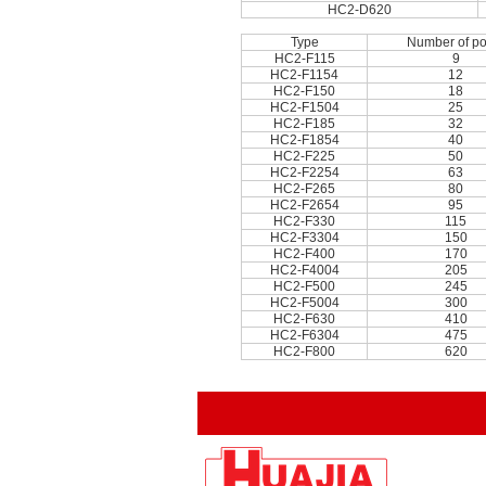
HC2-D620
Type
Number of po
HC2-F115
9
HC2-F1154
12
HC2-F150
18
HC2-F1504
25
HC2-F185
32
HC2-F1854
40
HC2-F225
50
HC2-F2254
63
HC2-F265
80
HC2-F2654
95
HC2-F330
115
HC2-F3304
150
HC2-F400
170
HC2-F4004
205
HC2-F500
245
HC2-F5004
300
HC2-F630
410
HC2-F6304
475
HC2-F800
620