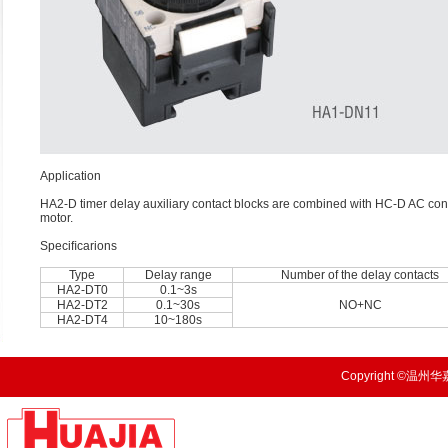
Application
HA2-D timer delay auxiliary contact blocks are combined with HC-D AC conta
motor.
Speciﬁcarions
Type
Delay range
Number of the delay contacts
HA2-DT0
0.1~3s
HA2-DT2
0.1~30s
NO+NC
HA2-DT4
10~180s
Copyright ©温州华嘉