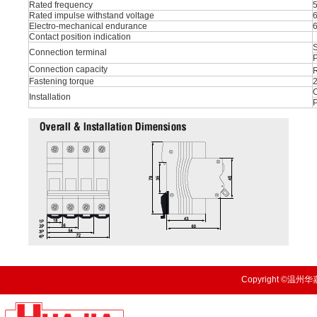
Rated frequency
Rated impulse withstand voltage
Electro-mechanical endurance
Contact position indication
S
Connection terminal
P
Connection capacity
R
Fastening torque
O
Installation
Copyright ©温州华嘉