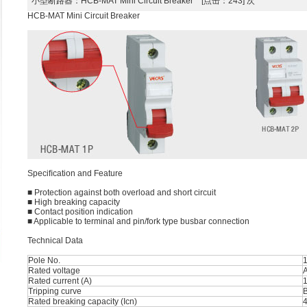
小型断路器
：HCB-MAT Mini Circuit Breaker [点击：243] 次
HCB-MAT Mini Circuit Breaker
Speciﬁcation and Feature
■ Protection against both overload and short circuit
■ High breaking capacity
■ Contact position indication
■ Applicable to terminal and pin/fork type busbar connection
Technical Data
Pole No.
1
Rated voltage
Rated current (A)
1
Tripping curve
B
Rated breaking capacity (Icn)