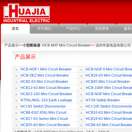
首页
关于我们
产品中心
资质荣誉
服务
产品展示
>>
小型断路器
:HCB-MAT Mini Circuit Breaker
>>
温州华嘉电器有限公司
产品展示
HCB-NGP Ⅰ Mini Circuit Breaker
HCB-NGP Ⅱ Mini Circuit Brea
HCB-OEZ Mini Circuit Breaker
HCB16-63 Mini Circuit Break
HCB2-63 Mini Circuit Breaker
HCB45 Mini Circuit Breaker
HCB12-63 Mini Circuit Breaker
HCB-100H Mini Circuit Brea
HCB23-100 Mini Circuit Breaker
HCB-NGP Mini Circuit Break
NT50L/WGL-103 Earth Leakage
NT-50 Safety Breaker
Circuit Breaker
HCI-63 Switch Disconnector
HCI-100 Switch Disconnecto
HCB8-63(C45N) Mini Circuit
HCB10-63 Mini Circuit Break
Breaker
HCB17-63 Series Mini Circuit
HCB18-63 Mini Circuit Break
Breaker
HCB25-63 Mini Circuit Breaker
HCB6-63 Mini Circuit Breake