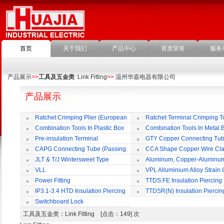
首页
关于我们
产品中心
资质荣誉
服务
产品展示
>>
工具及五金类
:Link Fitting
>>
温州华嘉电器有限公司
产品展示
Ratchet Crimping Plier (European
Ratchet Terminal Crimping T
Style)
Combination Tools In Plastic Box
Combination Tools In Metal 
Pre-insulation Terminal
GTY Copper Connecting Tu
CAPG Connecting Tube (Passing
CCA Shape Copper Wire Cl
Through)
JLT & T/J Wintersweet Type
Aluminum, Copper-Aluminu
Copper Jointing Clamp
Jointing Clamp
VLL
VPL Alluminium Alloy Strain
Insulating Cover
Power Fitting
TTDS.FE Insulation Piercing
Connector
IP3.1-3.4 HTD Insulation Piercing
TTDSR(N) Insulation Piercin
Connector
Connector
Switchboard Lock
工具及五金类
：Link Fitting [点击：149] 次