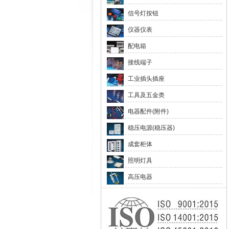
信号灯按钮
仪器仪表
配电箱
接线端子
工业插头插座
工具及五金类
电器配件(附件)
稳压电源(稳压器)
成套柜体
照明灯具
高压电器