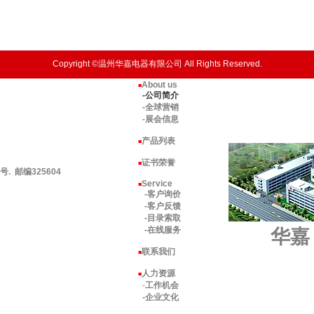
Copyright ©温州华嘉电器有限公司 All Rights Reserved.
About us
■
-公司简介
-全球营销
-展会信息
产品列表
■
证书荣誉
■
 邮编325604
Service
■
-客户询价
-客户反馈
-目录索取
-在线服务
华嘉
联系我们
■
人力资源
■
-
工作机会
-企业文化