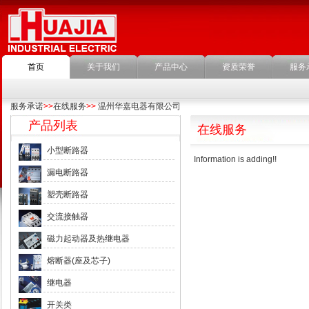
首页
关于我们
产品中心
资质荣誉
服务
服务承诺
>>
在线服务
>>
温州华嘉电器有限公司
产品列表
在线服务
小型断路器
Information is adding!!
漏电断路器
塑壳断路器
交流接触器
磁力起动器及热继电器
熔断器(座及芯子)
继电器
开关类