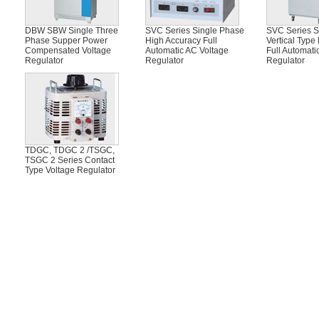
DBW SBW Single Three
SVC Series Single Phase
SVC Series S
Phase Supper Power
High Accuracy Full
Vertical Type
Compensated Voltage
Automatic AC Voltage
Full Automati
Regulator
Regulator
Regulator
TDGC, TDGC 2 /TSGC,
TSGC 2 Series Contact
Type Voltage Regulator