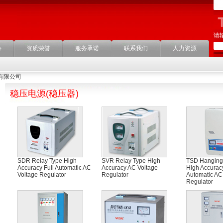
请
心
资质荣誉
服务承诺
联系我们
人力资源
有限公司
稳压电源(稳压器)
SDR Relay Type High
SVR Relay Type High
TSD Hanging
Accuracy Full Automatic AC
Accuracy AC Voltage
High Accuracy
Voltage Regulator
Regulator
Automatic AC
Regulator