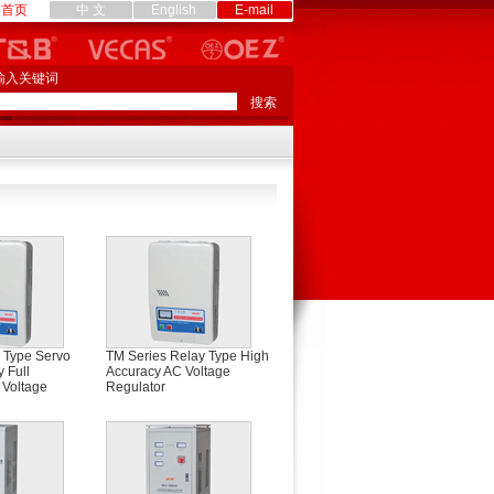
首页
中 文
English
E-mail
输入关键词
 Type Servo
TM Series Relay Type High
 Full
Accuracy AC Voltage
 Voltage
Regulator