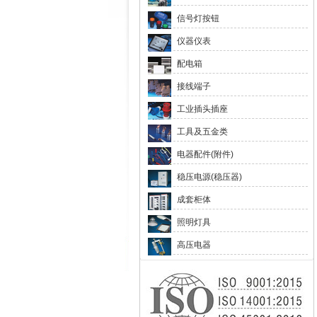
信号灯按钮
仪器仪表
配电箱
接线端子
工业插头插座
工具及五金类
电器配件(附件)
稳压电源(稳压器)
成套柜体
照明灯具
高压电器