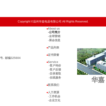
Copyright ©温州华嘉电器有限公司 All Rights Reserved.
About us
■
-公司简介
-全球营销
-展会信息
产品列表
■
证书荣誉
■
 邮编325604
Service
■
-客户询价
-客户反馈
-目录索取
-在线服务
华嘉
联系我们
■
人力资源
■
-
工作机会
-企业文化