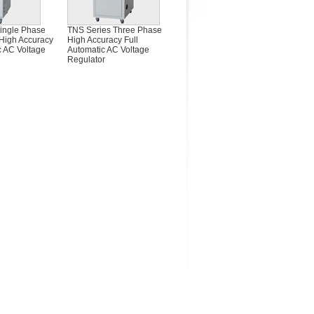
ingle Phase
TNS Series Three Phase
 High Accuracy
High Accuracy Full
c AC Voltage
Automatic AC Voltage
Regulator