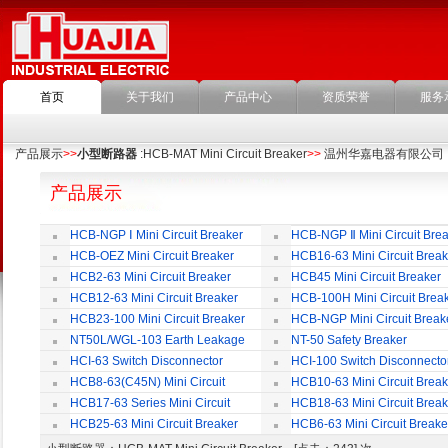
首页
关于我们
产品中心
资质荣誉
服务
产品展示
>>
小型断路器
:HCB-MAT Mini Circuit Breaker
>>
温州华嘉电器有限公司
产品展示
HCB-NGP Ⅰ Mini Circuit Breaker
HCB-NGP Ⅱ Mini Circuit Brea
HCB-OEZ Mini Circuit Breaker
HCB16-63 Mini Circuit Break
HCB2-63 Mini Circuit Breaker
HCB45 Mini Circuit Breaker
HCB12-63 Mini Circuit Breaker
HCB-100H Mini Circuit Brea
HCB23-100 Mini Circuit Breaker
HCB-NGP Mini Circuit Break
NT50L/WGL-103 Earth Leakage
NT-50 Safety Breaker
Circuit Breaker
HCI-63 Switch Disconnector
HCI-100 Switch Disconnecto
HCB8-63(C45N) Mini Circuit
HCB10-63 Mini Circuit Break
Breaker
HCB17-63 Series Mini Circuit
HCB18-63 Mini Circuit Break
Breaker
HCB25-63 Mini Circuit Breaker
HCB6-63 Mini Circuit Breake