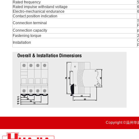
Rated frequency
Rated impulse withstand voltage
Electro-mechanical endurance
Contact position indication
S
Connection terminal
P
Connection capacity
R
Fastening torque
O
Installation
Copyright ©温州华嘉