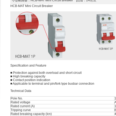
小型断路器
：HCB-MAT Mini Circuit Breaker [点击：243] 次
HCB-MAT Mini Circuit Breaker
Speciﬁcation and Feature
■ Protection against both overload and short circuit
■ High breaking capacity
■ Contact position indication
■ Applicable to terminal and pin/fork type busbar connection
Technical Data
Pole No.
1
Rated voltage
Rated current (A)
1
Tripping curve
B
Rated breaking capacity (Icn)